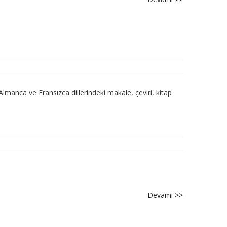
Makale
Çağrısı
2023/2
Almanca ve Fransızca dillerindeki makale, çeviri, kitap
Devamı >>
about
Makale
Çağrısı