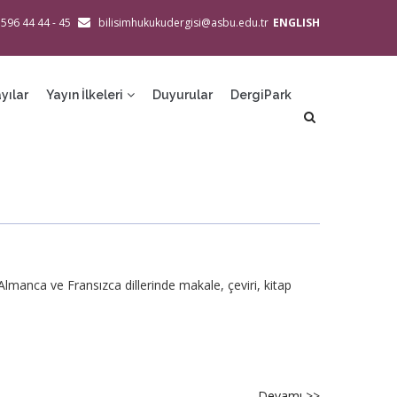
 596 44 44 - 45
bilisimhukukudergisi@asbu.edu.tr
ENGLISH
yılar
Yayın İlkeleri
Duyurular
DergiPark
 Almanca ve Fransızca dillerinde makale, çeviri, kitap
Devamı >>
about