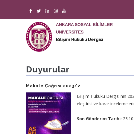
Ana
içeriğe
atla
ANKARA SOSYAL BİLİMLER
M
n
ÜNİVERSİTESİ
Bilişim Hukuku Dergisi
Duyurular
Makale Çağrısı 2023/2
Bilişim Hukuku Dergisi'nin 202
eleştirisi ve karar incelemeler
Son Gönderim Tarihi:
23.10