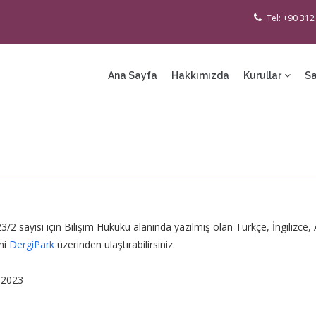
Tel: +90 312
ain
avigation
Ana Sayfa
Hakkımızda
Kurullar
Sa
3/2 sayısı için Bilişim Hukuku alanında yazılmış olan Türkçe, İngilizce,
ini
DergiPark
üzerinden ulaştırabilirsiniz.
.2023