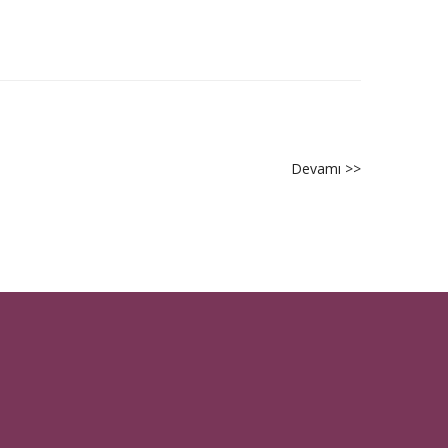
2022/2
Devamı >>
about
Bilişim
Hukuku
Dergisi
2022/1