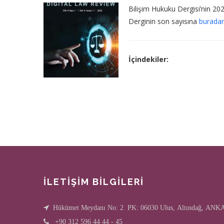
Bilişim Hukuku Dergisi’nin 2022
Derginin son sayısına
burada
İçindekiler:
Pagination
İLETİŞİM BİLGİLERİ
Hükümet Meydanı No: 2 PK: 06030 Ulus, Altındağ, AN
+90 312 596 44 44 - 45