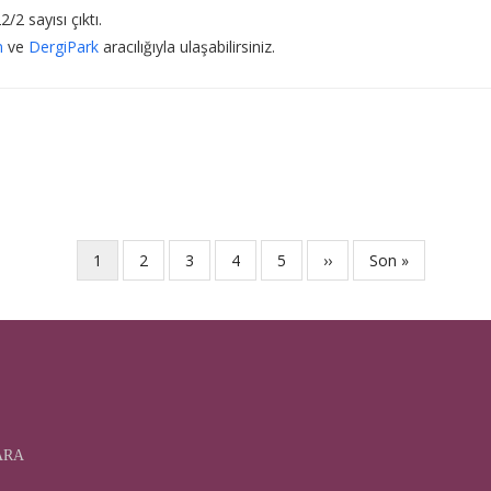
/2 sayısı çıktı.
n
ve
DergiPark
aracılığıyla ulaşabilirsiniz.
Şu
1
Sayfa
2
Sayfa
3
Sayfa
4
Sayfa
5
Sonraki
››
Last
Son »
an
sayfa
page
kullanılan
sayfa
KARA